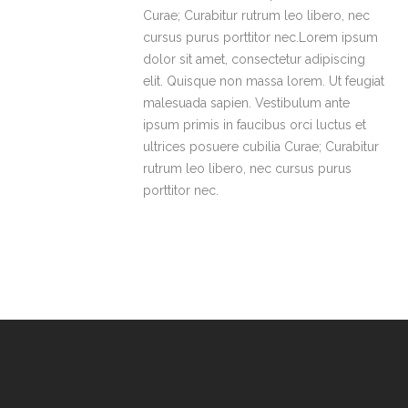
Curae; Curabitur rutrum leo libero, nec
cursus purus porttitor nec.Lorem ipsum
dolor sit amet, consectetur adipiscing
elit. Quisque non massa lorem. Ut feugiat
malesuada sapien. Vestibulum ante
ipsum primis in faucibus orci luctus et
ultrices posuere cubilia Curae; Curabitur
rutrum leo libero, nec cursus purus
porttitor nec.